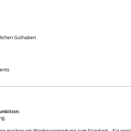
rlichen Guthaben
ents
Ambition:
ng.
n machen wir Wiederverwendung zum Standard – für wenige