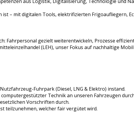
etenzen aus Logistik, Digitalisierung, Technologie und Na
ist – mit digitalen Tools, elektrifizierten Frigoaufliegern, 
h: Fahrpersonal gezielt weiterentwickeln, Prozesse effizient
eleinzelhandel (LEH), unser Fokus auf nachhaltige Mobilit
 Nutzfahrzeug-Fuhrpark (Diesel, LNG & Elektro) instand.
r computergestützter Technik an unseren Fahrzeugen durch 
setzlichen Vorschriften durch.
nst teilzunehmen, welcher fair vergütet wird.